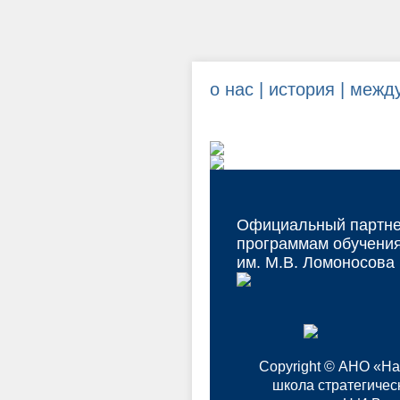
о нас |
история |
между
Официальный партне
программам обучени
им. М.В. Ломоносова
Copyright © АНО «Н
школа стратегичес