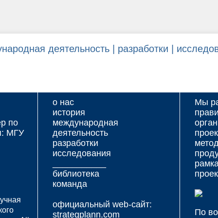
народная деятельность |
разработки |
исследов
о нас
Мы р
история
прав
р по
международная
орган
я: МГУ
деятельность
проек
разработки
метод
исследования
проду
___________
рамк
библиотека
проек
команда
аучная
официальный web-сайт:
кого
По в
strategplann.com