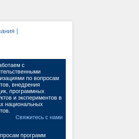
ания |
аботаем с
ительственными
изациями по вопросам
тов, внедрения
ик, программных
ктов и экспериментов в
ах национальных
тов.
Свяжитесь с нами
опросам программ