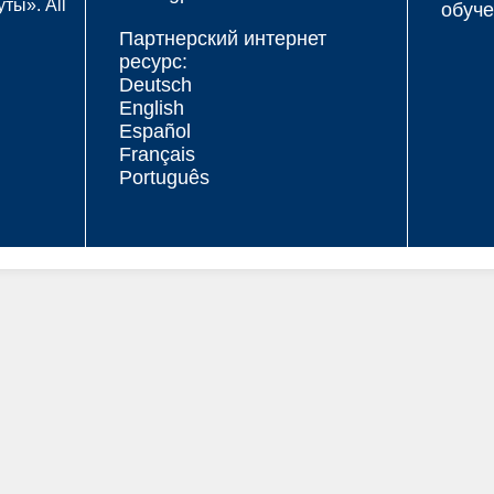
ты». All
обуче
Партнерский интернет
ресурс:
Deutsch
English
Español
Français
Português